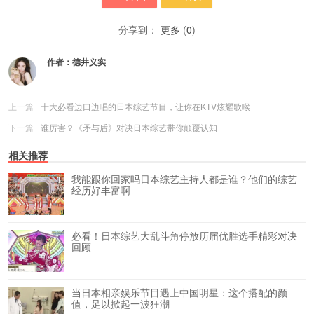
分享到：
更多
(
0
)
作者：
德井义实
上一篇
十大必看边口边唱的日本综艺节目，让你在KTV炫耀歌喉
下一篇
谁厉害？《矛与盾》对决日本综艺带你颠覆认知
相关推荐
我能跟你回家吗日本综艺主持人都是谁？他们的综艺
经历好丰富啊
必看！日本综艺大乱斗角停放历届优胜选手精彩对决
回顾
当日本相亲娱乐节目遇上中国明星：这个搭配的颜
值，足以掀起一波狂潮